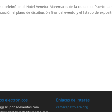
 se celebró en el Hotel Venetur Maremares de la ciudad de Puerto La
uación el plano de distribución final del evento y el listado de exposi
os electrónicos
Enlaces de interés
g@grupobgdeventos.com
camarapetrolera.org
stracion@grupobgdeventos.com