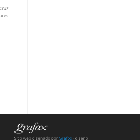
 Cruz
tores
Sitio web diseñado por
Grafox
· diseño