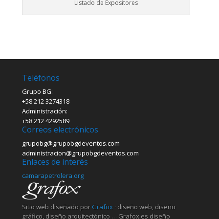
Listado de Expositores
Teléfonos
Grupo BG:
+58 212 3274318
Administración:
+58 212 4292589
Correos electrónicos
grupobg@grupobgdeventos.com
administracion@grupobgdeventos.com
Enlaces de interés
camarapetrolera.org
Sitio web diseñado por
Grafox
· diseño web, diseño
gráfico, diseño arquitectónico … Grafox es diseño