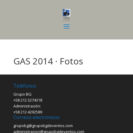
GAS 2014 · Fotos
Teléfonos
Grupo BG:
+58 212 3274318
Administración:
+58 212 4292589
Correos electrónicos
grupobg@grupobgdeventos.com
administracion@grupobgdeventos.com