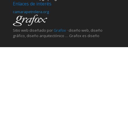
Enlaces de interés
camarapetrolera.org
Sitio web diseñado por
Grafox
· diseño web, diseño
gráfico, diseño arquitectónico … Grafox es diseño