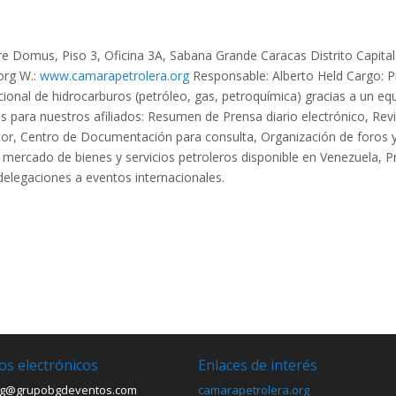
e Domus, Piso 3, Oficina 3A, Sabana Grande Caracas Distrito Capital
org
W.:
www.camarapetrolera.org
Responsable: Alberto Held Cargo: P
acional de hidrocarburos (petróleo, gas, petroquímica) gracias a u
 para nuestros afiliados: Resumen de Prensa diario electrónico, Revi
tor, Centro de Documentación para consulta, Organización de foros y
del mercado de bienes y servicios petroleros disponible en Venezuela,
delegaciones a eventos internacionales.
os electrónicos
Enlaces de interés
g@grupobgdeventos.com
camarapetrolera.org