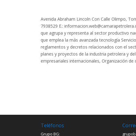
Avenida Abraham Lincoln Con Calle Olimpo, Torr
7938529 E.:
informacion.web@camarapetrolera.
que agrupa y representa al sector productivo n
que emplea la más avanzada tecnología Servicios
reglamentos y decretos relacionados con el sec
planes y proyectos de la industria petrolera y 
empresariales internacionales, Organización de 
Teléfonos
Corre
Grupo BG:
grupob